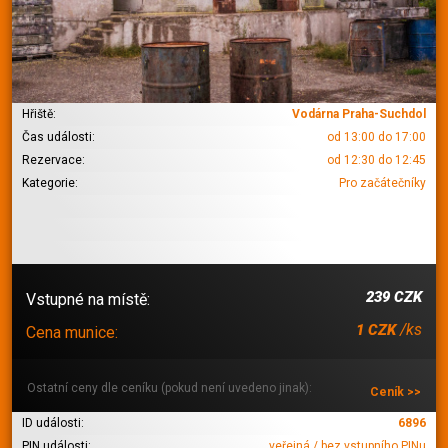
Hřiště:
Vodárna Praha-Suchdol
Čas události:
od 13:00 do 17:00
Rezervace:
od 12:30 do 12:45
Kategorie:
Pro začátečníky
239 CZK
Vstupné na místě:
/ks
1 CZK
Cena munice:
Ostatní ceny dle ceníku (pokud není uvedeno jinak):
Ceník >>
ID události:
6896
PIN události:
veřejná / bez vstupního PINu