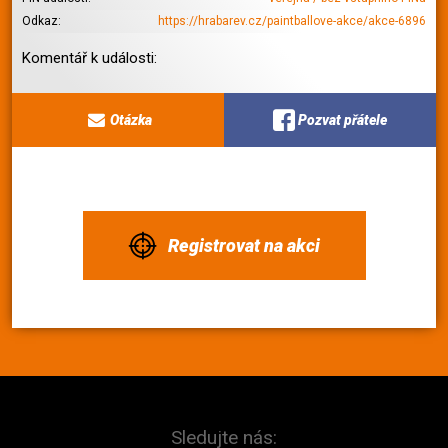
Odkaz:
https://hrabarev.cz/paintballove-akce/akce-6896
Komentář k události:
Otázka
Pozvat přátele
Registrovat na akci
Sledujte nás: